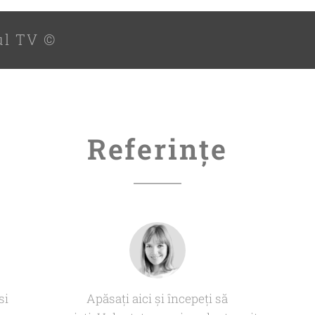
ul TV
©️
Referințe
si
Apăsați aici și începeți să