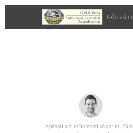
Adevăr
Apăsați aici și începeți să scrieți. Qua