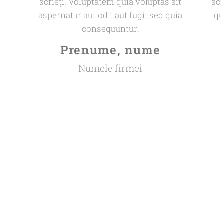
scrieți. Voluptatem quia voluptas sit
sc
aspernatur aut odit aut fugit sed quia
q
consequuntur.
Prenume, nume
Numele firmei