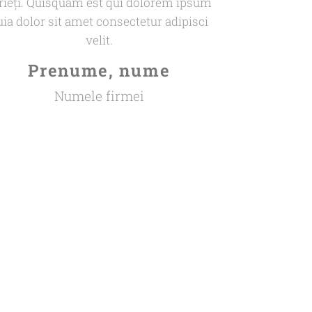
rieți. Quisquam est qui dolorem ipsum
uia dolor sit amet consectetur adipisci
velit.
Prenume, nume
Numele firmei