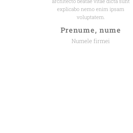
architecto beatae vitae dicta sunt
explicabo nemo enim ipsam
voluptatem.
Prenume, nume
Numele firmei