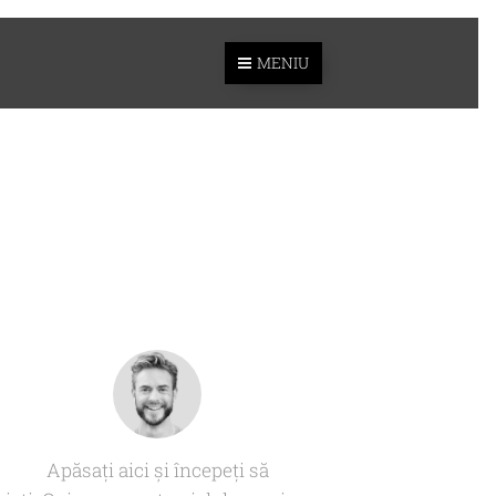
MENIU
Apăsați aici și începeți să